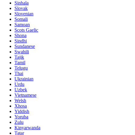
Sinhala
Slovak
Slovenian
Somali
Samoan
Scots Gaelic
Shona
Sindhi
Sundanese
Swahili
Tajik
Tamil
Telugu
Thai
Ukrainian
Urdu
Uzbek
Vietnamese
Welsh
Xhosa
Yiddish
Yoruba
Zulu
Kinyarwanda
Tatar