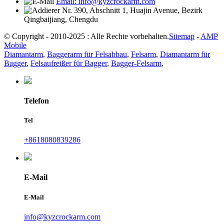
Email: info@kyzcrockarm.com
Nr. 390, Abschnitt 1, Huajin Avenue, Bezirk
Qingbaijiang, Chengdu
© Copyright - 2010-2025 : Alle Rechte vorbehalten.
Sitemap
-
AMP
Mobile
Diamantarm
,
Baggerarm für Felsabbau
,
Felsarm
,
Diamantarm für
Bagger
,
Felsaufreißer für Bagger
,
Bagger-Felsarm
,
Telefon
Tel
+8618080839286
E-Mail
E-Mail
info@kyzcrockarm.com