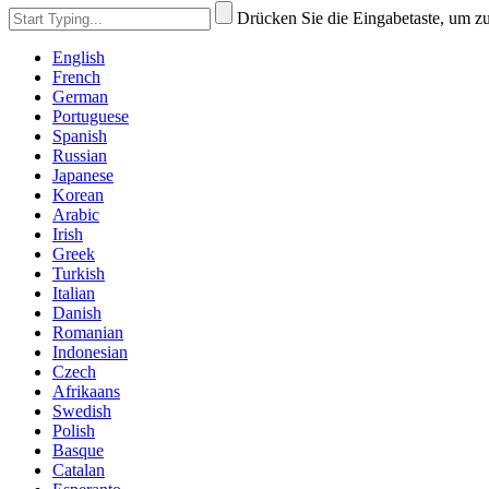
Drücken Sie die Eingabetaste, um z
English
French
German
Portuguese
Spanish
Russian
Japanese
Korean
Arabic
Irish
Greek
Turkish
Italian
Danish
Romanian
Indonesian
Czech
Afrikaans
Swedish
Polish
Basque
Catalan