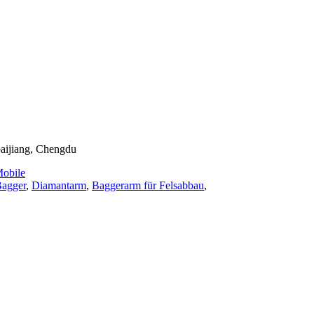
baijiang, Chengdu
obile
Bagger
,
Diamantarm
,
Baggerarm für Felsabbau
,