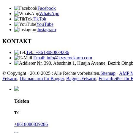
Facebook
WhatsApp
TikTok
YouTube
Instagram
KONTAKT
Tel.: +8618080839286
Email: info@kyzcrockarm.com
Nr. 390, Abschnitt 1, Huajin Avenue, Bezirk Qing
© Copyright - 2010-2025 : Alle Rechte vorbehalten.
Sitemap
-
AMP M
Felsarm
,
Diamantarm für Bagger
,
Bagger-Felsarm
,
Felsaufreißer für 
Telefon
Tel
+8618080839286