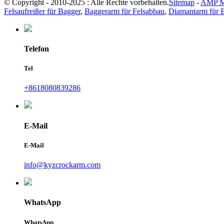
© Copyright - 2010-2025 : Alle Rechte vorbehalten.
Sitemap
-
AMP M
Felsaufreißer für Bagger
,
Baggerarm für Felsabbau
,
Diamantarm für 
Telefon
Tel
+8618080839286
E-Mail
E-Mail
info@kyzcrockarm.com
WhatsApp
WhatsApp