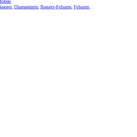
obile
Bagger
,
Diamantarm
,
Bagger-Felsarm
,
Felsarm
,