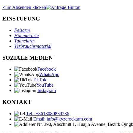
Zum Absenden klicken
EINSTUFUNG
Felsarm
Hammerarm
Tunnelarm
Verbrauchsmaterial
SOZIALE MEDIEN
Facebook
WhatsApp
TikTok
YouTube
Instagram
KONTAKT
Tel.: +8618080839286
Email: info@kyzcrockarm.com
Nr. 390, Abschnitt 1, Huajin Avenue, Bezirk Qing