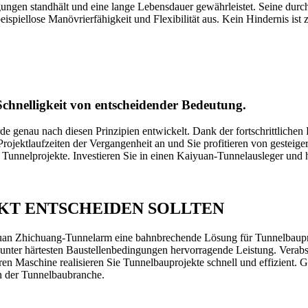
ngungen standhält und eine lange Lebensdauer gewährleistet. Seine durc
ispiellose Manövrierfähigkeit und Flexibilität aus. Kein Hindernis ist 
Schnelligkeit von entscheidender Bedeutung.
 genau nach diesen Prinzipien entwickelt. Dank der fortschrittlichen 
ojektlaufzeiten der Vergangenheit an und Sie profitieren von gesteiger
rer Tunnelprojekte. Investieren Sie in einen Kaiyuan-Tunnelausleger und
UKT ENTSCHEIDEN SOLLTEN
yuan Zhichuang-Tunnelarm eine bahnbrechende Lösung für Tunnelbaupr
st unter härtesten Baustellenbedingungen hervorragende Leistung. Ver
en Maschine realisieren Sie Tunnelbauprojekte schnell und effizient. G
in der Tunnelbaubranche.