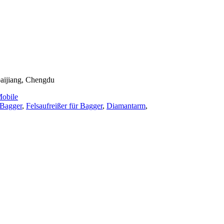
baijiang, Chengdu
obile
 Bagger
,
Felsaufreißer für Bagger
,
Diamantarm
,