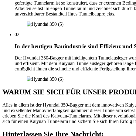
gefertigte Tunnelarm ist so konstruiert, dass er extremen Bedi
Arbeiten selbst im engen Tunnelraum und zeichnet sich durch be
unverzichtbarer Bestandteil Ihres Tunnelbauprojekts.
02
In der heutigen Bauindustrie sind Effizienz und 
Der Hyundai 350-Bagger mit intelligentem Tunnelausleger wurde
und effizient. Mit dem Kaiyuan-Tunnelausleger gehören lange Pr
ermöglicht Ihnen die schnelle und effiziente Fertigstellung Ih
WARUM SIE SICH FÜR UNSER PROD
Alles in allem ist der Hyundai 350-Bagger mit dem innovativen Kai
und exzellenter Manövrierfähigkeit garantiert dieser Tunnelarm selb
erleben Sie die Kraft des Kaiyuan-Tunnelarms. Mit dieser revolutionär
sich für einen Kaiyuan-Tunnelarm und sichern Sie sich Ihren Erfolg 
Hinterlassen Sie Ihre Nachricht: