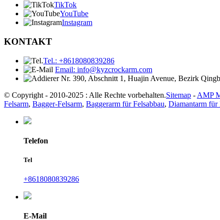
TikTok
YouTube
Instagram
KONTAKT
Tel.: +8618080839286
Email: info@kyzcrockarm.com
Nr. 390, Abschnitt 1, Huajin Avenue, Bezirk Qing
© Copyright - 2010-2025 : Alle Rechte vorbehalten.
Sitemap
-
AMP M
Felsarm
,
Bagger-Felsarm
,
Baggerarm für Felsabbau
,
Diamantarm für
Telefon
Tel
+8618080839286
E-Mail