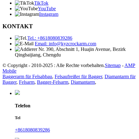
TikTok
YouTube
Instagram
KONTAKT
Tel.: +8618080839286
Email: info@kyzcrockarm.com
Nr. 390, Abschnitt 1, Huajin Avenue, Bezirk
Qingbaijiang, Chengdu
© Copyright - 2010-2025 : Alle Rechte vorbehalten.
Sitemap
-
AMP
Mobile
Baggerarm für Felsabbau
,
Felsaufreißer für Bagger
,
Diamantarm für
Bagger
,
Felsarm
,
Bagger-Felsarm
,
Diamantarm
,
Telefon
Tel
+8618080839286