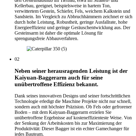
den Gesteinsaushub im Tiefbau, etwa im Straßen- und
Kellerbau, geeignet, beispielsweise in hartem Ton,
verwittertem Gestein, Schiefer, Fels, weichem Kalkstein und
Sandstein. Im Vergleich zu Abbruchhämmern zeichnet er sich
durch hohe Leistung, Robustheit, geringe Ausfallrate, hohe
Energieeffizienz und geringe Geräuschentwicklung aus. Der
Gesteinsarm ist daher die optimale Lösung für
sprengungsfreie Abbauverfahren.
02
Neben seiner herausragenden Leistung ist der
Kaiyuan-Baggerarm auch für seine
unübertroffene Effizienz bekannt.
Dank seines innovativen Designs und seiner fortschrittlichen
Technologie erledigt die Maschine Projekte nicht nur schnell,
sondern auch mit höchster Präzision. Ob Fels oder gefrorener
Boden – mit dem Kaiyuan-Baggerarm erzielen Sie
unübertroffene Ergebnisse auf kosteneffizienteste Weise. Von
der Senkung der Arbeitskosten bis zur Maximierung der
Produktivität: Dieser Bagger ist ein echter Gamechanger für
jedes Bauteam.