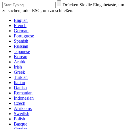
Drücken Sie die Eingabetaste, um
zu suchen, oder ESC, um zu schließen.
English
French
German
Portuguese
Spanish
Russian
Japanese
Korean
Arabic
Irish
Greek
Turkish
Italian
Danish
Romanian
Indonesian
Czech
Afrikaans
Swedish
Polish
Basque