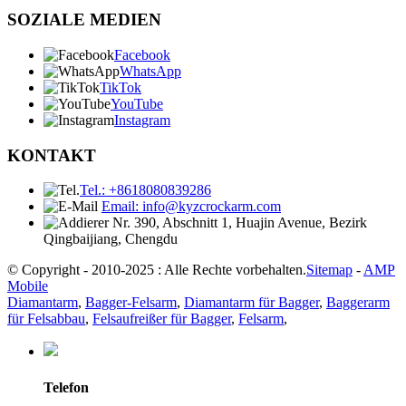
SOZIALE MEDIEN
Facebook
WhatsApp
TikTok
YouTube
Instagram
KONTAKT
Tel.: +8618080839286
Email: info@kyzcrockarm.com
Nr. 390, Abschnitt 1, Huajin Avenue, Bezirk
Qingbaijiang, Chengdu
© Copyright - 2010-2025 : Alle Rechte vorbehalten.
Sitemap
-
AMP
Mobile
Diamantarm
,
Bagger-Felsarm
,
Diamantarm für Bagger
,
Baggerarm
für Felsabbau
,
Felsaufreißer für Bagger
,
Felsarm
,
Telefon